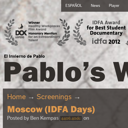
ESPAÑOL
News
Player
Pablo’s 
El Invierno de Pablo
Home
→
Screenings
→
Moscow (IDFA Days)
Posted by
Ben Kempas
on
4406.40dc